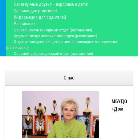
Неразлучные друзья – взрослые и дети!
Правила для родителей
Информация для родителей
Расписание
Социально-гуманитарный отдел (расписание)
Художественно-эстетический отдел (расписание)
Отдел изоискусства и декоративно-прикладного творчества
(расписание)
Спортивно-краеведческий отдел (расписание)
О нас
МБУДО
«Дом