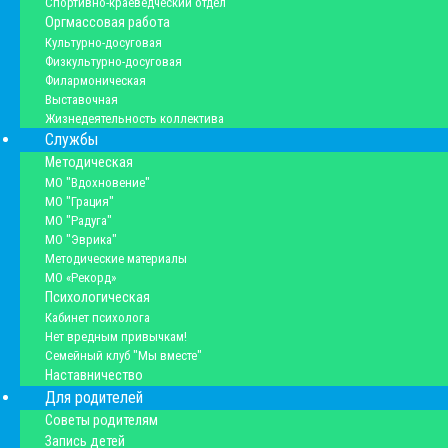
Спортивно-краеведческий отдел
Оргмассовая работа
Культурно-досуговая
Физкультурно-досуговая
Филармоническая
Выставочная
Жизнедеятельность коллектива
Службы
Методическая
МО "Вдохновение"
МО "Грация"
МО "Радуга"
МО "Эврика"
Методические материалы
МО «Рекорд»
Психологическая
Кабинет психолога
Нет вредным привычкам!
Семейный клуб "Мы вместе"
Наставничество
Для родителей
Советы родителям
Запись детей