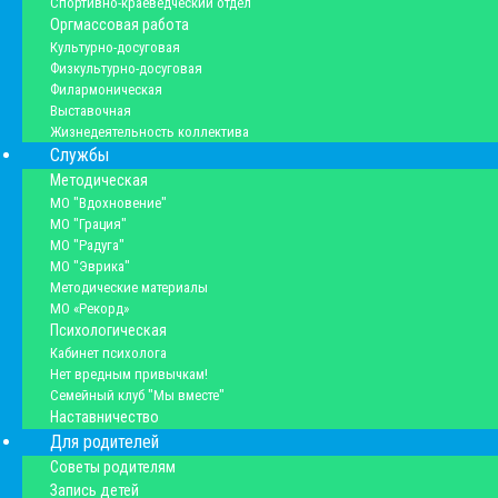
Спортивно-краеведческий отдел
Оргмассовая работа
Культурно-досуговая
Физкультурно-досуговая
Филармоническая
Выставочная
Жизнедеятельность коллектива
Службы
Методическая
МО "Вдохновение"
МО "Грация"
МО "Радуга"
МО "Эврика"
Методические материалы
МО «Рекорд»
Психологическая
Кабинет психолога
Нет вредным привычкам!
Семейный клуб "Мы вместе"
Наставничество
Для родителей
Советы родителям
Запись детей