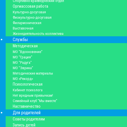
Спортивно-краеведческий отдел
Оргмассовая работа
Культурно-досуговая
Физкультурно-досуговая
Филармоническая
Выставочная
Жизнедеятельность коллектива
Службы
Методическая
МО "Вдохновение"
МО "Грация"
МО "Радуга"
МО "Эврика"
Методические материалы
МО «Рекорд»
Психологическая
Кабинет психолога
Нет вредным привычкам!
Семейный клуб "Мы вместе"
Наставничество
Для родителей
Советы родителям
Запись детей