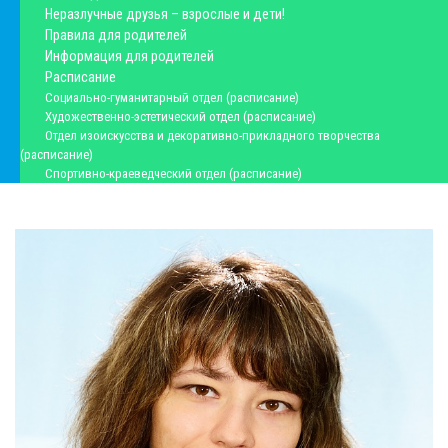
Неразлучные друзья – взрослые и дети!
Правила для родителей
Информация для родителей
Расписание
Социально-гуманитарный отдел (расписание)
Художественно-эстетический отдел (расписание)
Отдел изоискусства и декоративно-прикладного творчества
(расписание)
Спортивно-краеведческий отдел (расписание)